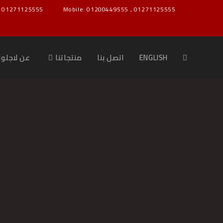
: 01271125555
Mobile: 01200449555 , 01271125555
ENGLISH
اتصل بنا
منتجاتنا
عن لاجلوا