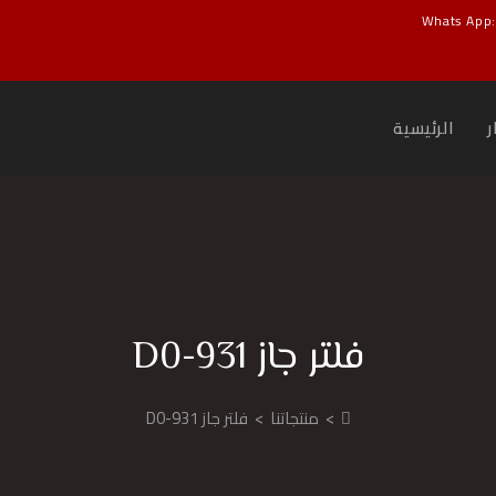
Whats App
ر
الرئيسية
فلتر جاز D0-931
>
منتجاتنا
>
فلتر جاز D0-931