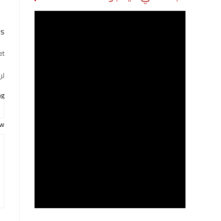
s
t.
لن
ng
ew