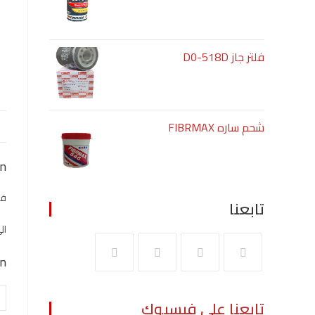
فلتر جاز D0-518D
شحم ساره FIBRMAX
on
فل
تابعنا
الى 
on
تابعنا علي فيسبوك