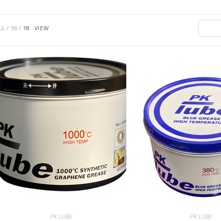
LL
36
18
VIEW:
PK LUBE
PK LUBE