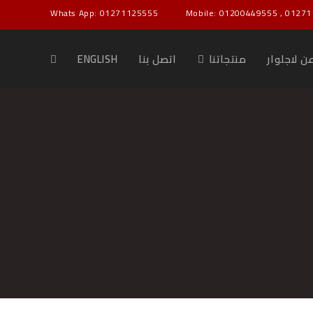
Whats App: 01271125555
Mobile: 01200449555 , 01271
ن لاجلوار
منتجاتنا
اتصل بنا
ENGLISH