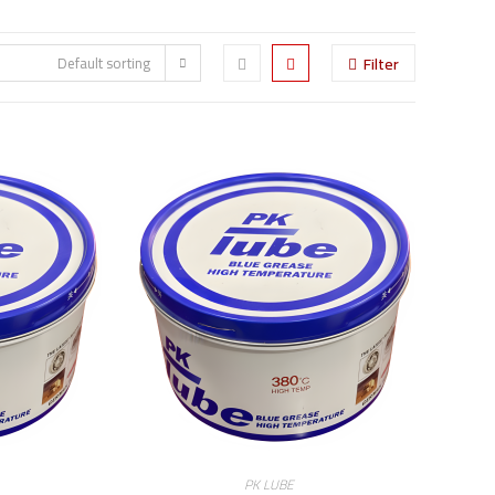
Default sorting
Filter
PK LUBE