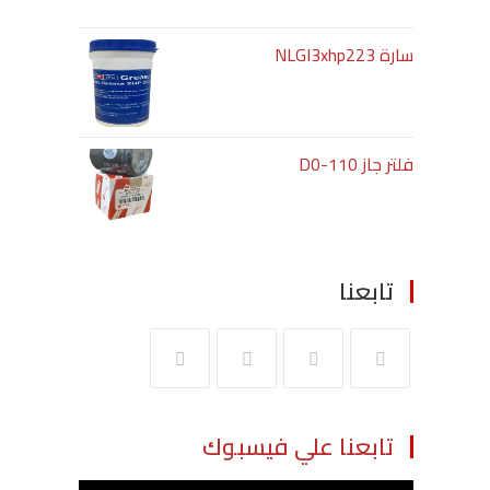
سارة NLGI3xhp223
فلتر جاز D0-110
تابعنا
تابعنا علي فيسبوك